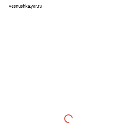
vesnushka.yar.ru