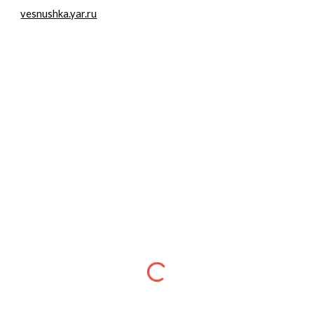
vesnushka.yar.ru